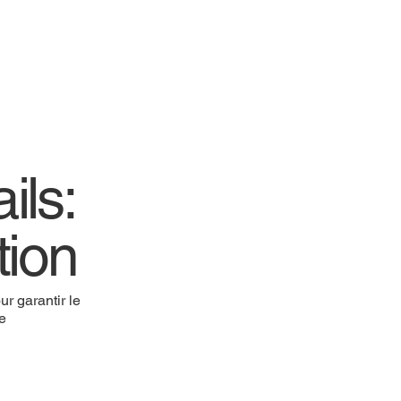
ils:
tion
r garantir le
re