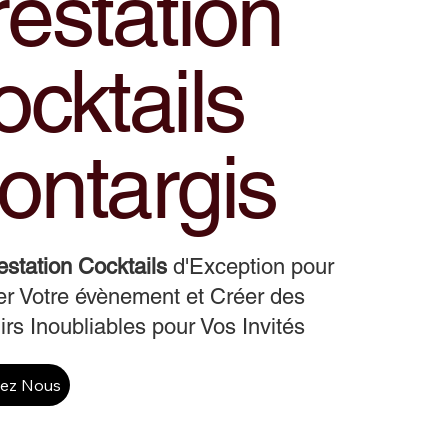
estation
cktails
ontargis
estation Cocktails
d'Exception pour
r Votre évènement et Créer des
rs Inoubliables pour Vos Invités
tez Nous