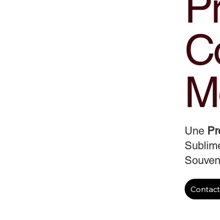
Pr
Co
M
Une
Pr
Sublime
Souveni
Contac