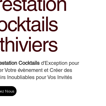
estation
cktails
thiviers
estation Cocktails
d'Exception pour
r Votre évènement et Créer des
rs Inoubliables pour Vos Invités
tez Nous