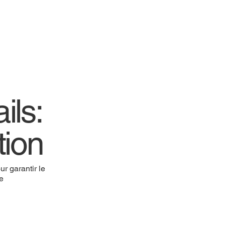
ils:
tion
r garantir le
re