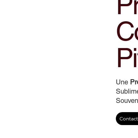
Pr
Co
Pi
Une
Pr
Sublime
Souveni
Contac