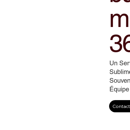
m
3
Un Serv
Sublime
Souveni
Équipe
Contac