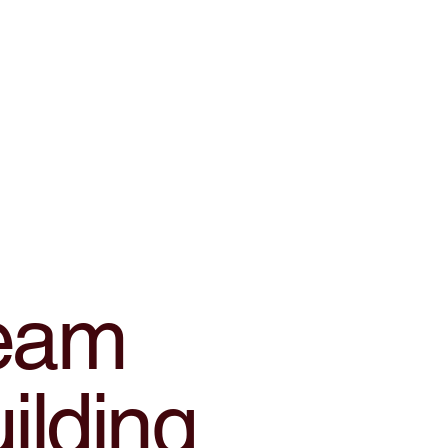
eam
ilding