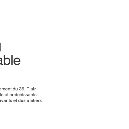
g
able
ement du 36, Flair
s et enrichissants.
ants et des ateliers