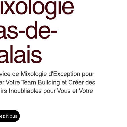
ixologie
as-de-
alais
ice de Mixologie d'Exception pour
r Votre Team Building et Créer des
rs Inoubliables pour Vous et Votre
tez Nous