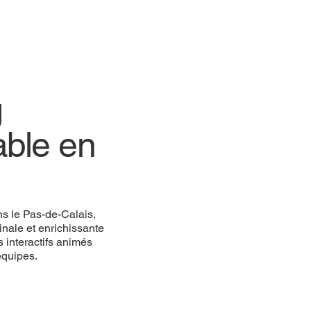
g
able en
s le Pas-de-Calais,
inale et enrichissante
s interactifs animés
équipes.