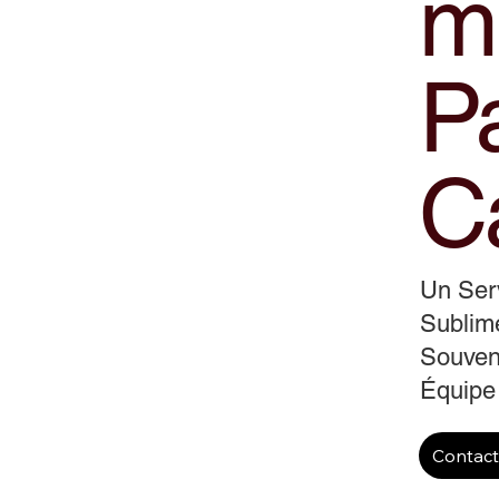
m
P
C
Un Serv
Sublime
Souveni
Équipe
Contac