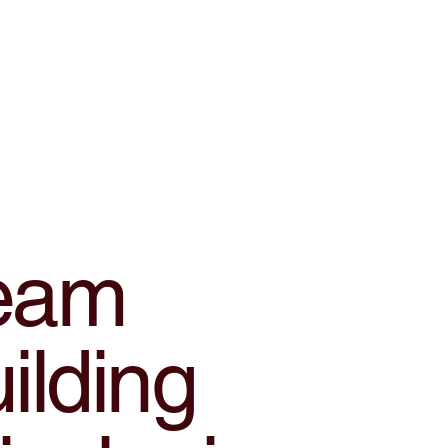
eam
ilding