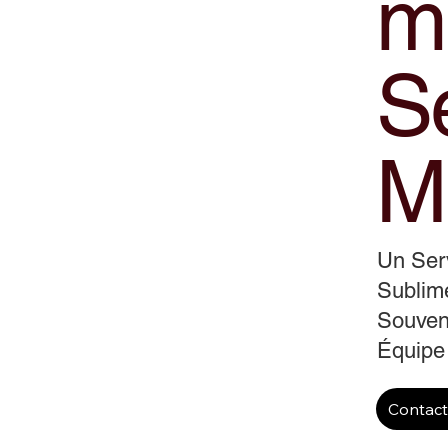
m
S
M
Un Serv
Sublime
Souveni
Équipe
Contac