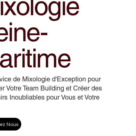
ixologie
eine-
aritime
ice de Mixologie d'Exception pour
r Votre Team Building et Créer des
rs Inoubliables pour Vous et Votre
tez Nous