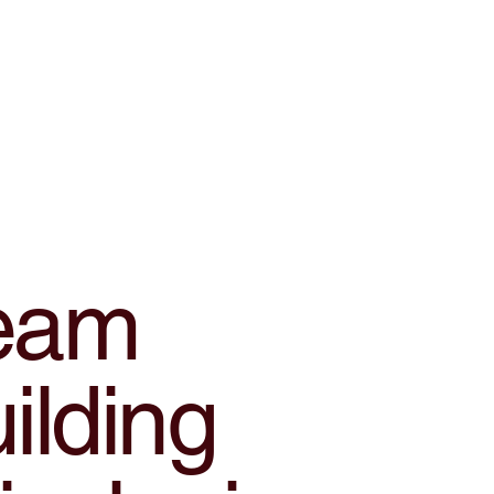
eam
ilding