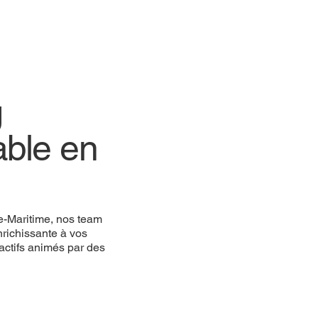
g
able en
e-Maritime, nos team
enrichissante à vos
ractifs animés par des