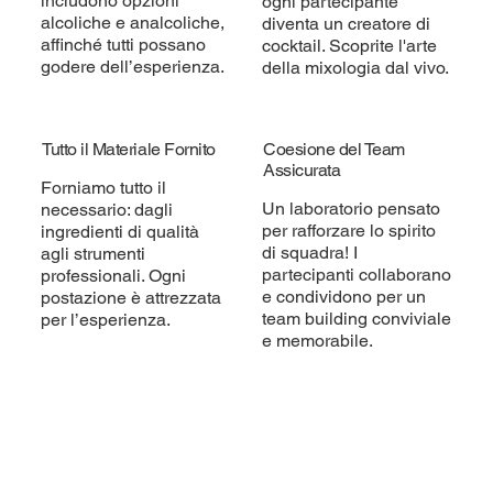
includono opzioni
ogni partecipante
alcoliche e analcoliche,
diventa un creatore di
affinché tutti possano
cocktail. Scoprite l'arte
godere dell’esperienza.
della mixologia dal vivo.
Tutto il Materiale Fornito
Coesione del Team
Assicurata
Forniamo tutto il
Un laboratorio pensato
necessario: dagli
per rafforzare lo spirito
ingredienti di qualità
di squadra! I
agli strumenti
partecipanti collaborano
professionali. Ogni
e condividono per un
postazione è attrezzata
team building conviviale
per l’esperienza.
e memorabile.