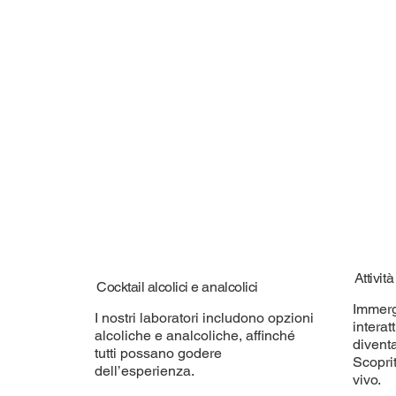
Attivit
Cocktail alcolici e analcolici
Immerg
I nostri laboratori includono opzioni
interat
alcoliche e analcoliche, affinché
diventa
tutti possano godere
Scoprit
dell’esperienza.
vivo.