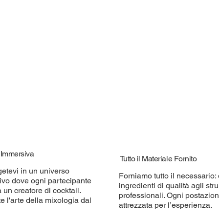
à Immersiva
Tutto il Materiale Fornito
etevi in un universo
Forniamo tutto il necessario: 
tivo dove ogni partecipante
ingredienti di qualità agli str
 un creatore di cocktail.
professionali. Ogni postazio
e l'arte della mixologia dal
attrezzata per l’esperienza.