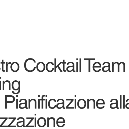
stro Cocktail Team
ing
 Pianificazione all
izzazione