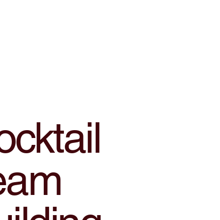
cktail
eam