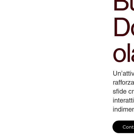
Bu
D
ol
Un’atti
rafforza
sfide c
interat
indiment
Cont