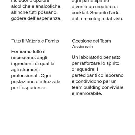
includono opzioni
ogni partecipante
alcoliche e analcoliche,
diventa un creatore di
affinché tutti possano
cocktail. Scoprite l'arte
godere dell’esperienza.
della mixologia dal vivo.
Tutto il Materiale Fornito
Coesione del Team
Assicurata
Forniamo tutto il
Un laboratorio pensato
necessario: dagli
per rafforzare lo spirito
ingredienti di qualità
di squadra! I
agli strumenti
partecipanti collaborano
professionali. Ogni
e condividono per un
postazione è attrezzata
team building conviviale
per l’esperienza.
e memorabile.