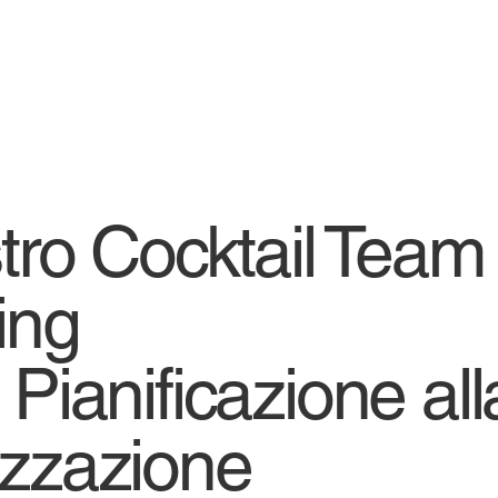
stro Cocktail Team
ing
 Pianificazione all
izzazione