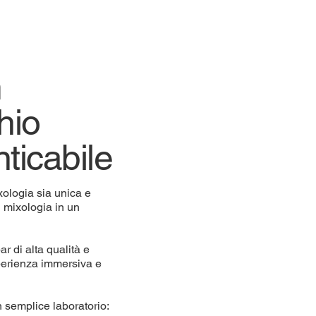
m
hio
ticabile
xologia sia unica e
i mixologia in un
ar di alta qualità e
sperienza immersiva e
n semplice laboratorio: