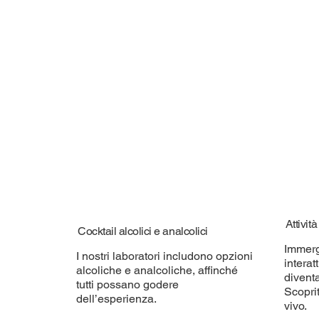
Attivit
Cocktail alcolici e analcolici
Immerg
I nostri laboratori includono opzioni
interat
alcoliche e analcoliche, affinché
diventa
tutti possano godere
Scoprit
dell’esperienza.
vivo.