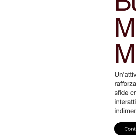
Bu
M
M
Un’atti
rafforza
sfide c
interat
indiment
Cont