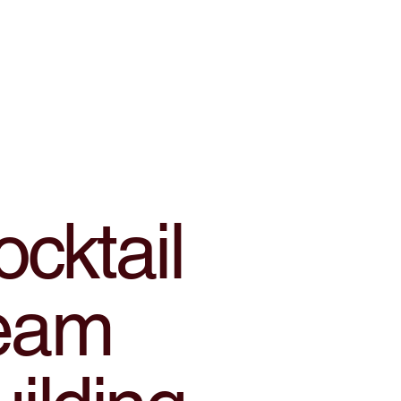
cktail
eam