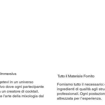
à Immersiva
Tutto il Materiale Fornito
etevi in un universo
Forniamo tutto il necessario: 
tivo dove ogni partecipante
ingredienti di qualità agli str
 un creatore di cocktail.
professionali. Ogni postazio
e l'arte della mixologia dal
attrezzata per l’esperienza.