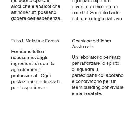
includono opzioni
ogni partecipante
alcoliche e analcoliche,
diventa un creatore di
affinché tutti possano
cocktail. Scoprite l'arte
godere dell’esperienza.
della mixologia dal vivo.
Tutto il Materiale Fornito
Coesione del Team
Assicurata
Forniamo tutto il
Un laboratorio pensato
necessario: dagli
per rafforzare lo spirito
ingredienti di qualità
di squadra! I
agli strumenti
partecipanti collaborano
professionali. Ogni
e condividono per un
postazione è attrezzata
team building conviviale
per l’esperienza.
e memorabile.