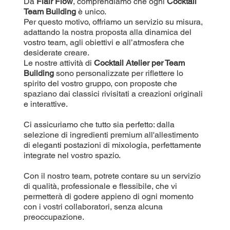
Da
Flair Flow
, comprendiamo che ogni
Cocktail
Team Building
è unico.
Per questo motivo, offriamo un servizio su misura,
adattando la nostra proposta alla dinamica del
vostro team, agli obiettivi e all’atmosfera che
desiderate creare.
Le nostre attività di
Cocktail Atelier per Team
Building
sono personalizzate per riflettere lo
spirito del vostro gruppo, con proposte che
spaziano dai classici rivisitati a creazioni originali
e interattive.
Ci assicuriamo che tutto sia perfetto: dalla
selezione di ingredienti premium all'allestimento
di eleganti postazioni di mixologia, perfettamente
integrate nel vostro spazio.
Con il nostro team, potrete contare su un servizio
di qualità, professionale e flessibile, che vi
permetterà di godere appieno di ogni momento
con i vostri collaboratori, senza alcuna
preoccupazione.