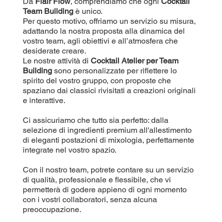
Da
Flair Flow
, comprendiamo che ogni
Cocktail
Team Building
è unico.
Per questo motivo, offriamo un servizio su misura,
adattando la nostra proposta alla dinamica del
vostro team, agli obiettivi e all’atmosfera che
desiderate creare.
Le nostre attività di
Cocktail Atelier per Team
Building
sono personalizzate per riflettere lo
spirito del vostro gruppo, con proposte che
spaziano dai classici rivisitati a creazioni originali
e interattive.
Ci assicuriamo che tutto sia perfetto: dalla
selezione di ingredienti premium all'allestimento
di eleganti postazioni di mixologia, perfettamente
integrate nel vostro spazio.
Con il nostro team, potrete contare su un servizio
di qualità, professionale e flessibile, che vi
permetterà di godere appieno di ogni momento
con i vostri collaboratori, senza alcuna
preoccupazione.