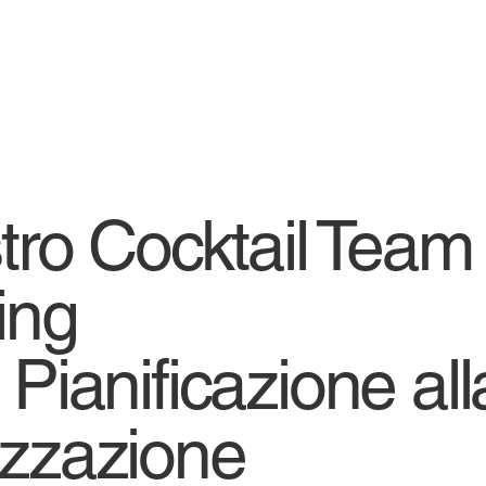
stro Cocktail Team
ing
 Pianificazione all
izzazione