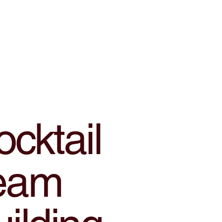
cktail
eam