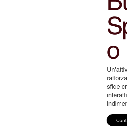
Bu
S
o
Un’atti
rafforza
sfide c
interat
indiment
Cont