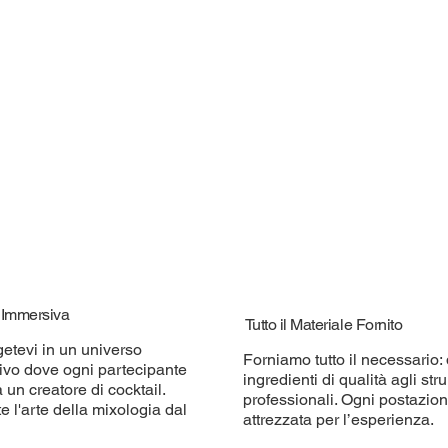
à Immersiva
Tutto il Materiale Fornito
etevi in un universo
Forniamo tutto il necessario: 
tivo dove ogni partecipante
ingredienti di qualità agli str
 un creatore di cocktail.
professionali. Ogni postazio
e l'arte della mixologia dal
attrezzata per l’esperienza.