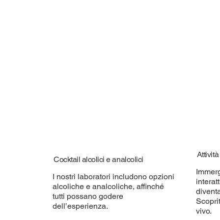
Attivit
Cocktail alcolici e analcolici
Immerg
I nostri laboratori includono opzioni
interat
alcoliche e analcoliche, affinché
diventa
tutti possano godere
Scoprit
dell’esperienza.
vivo.