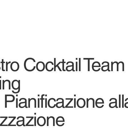
stro Cocktail Team
ing
 Pianificazione all
izzazione