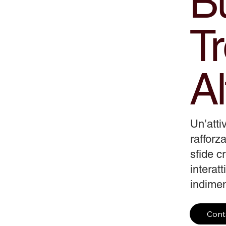
Bu
Tr
Al
Un’atti
rafforza
sfide c
interat
indiment
Cont