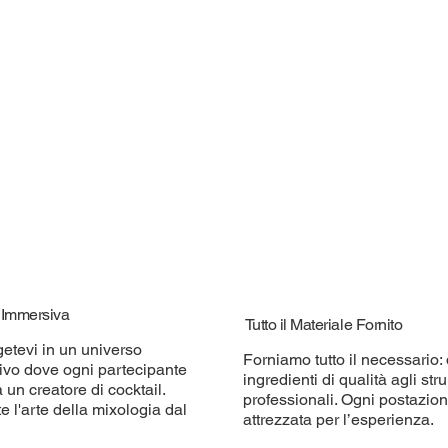
à Immersiva
Tutto il Materiale Fornito
etevi in un universo
Forniamo tutto il necessario: 
tivo dove ogni partecipante
ingredienti di qualità agli str
 un creatore di cocktail.
professionali. Ogni postazio
e l'arte della mixologia dal
attrezzata per l’esperienza.