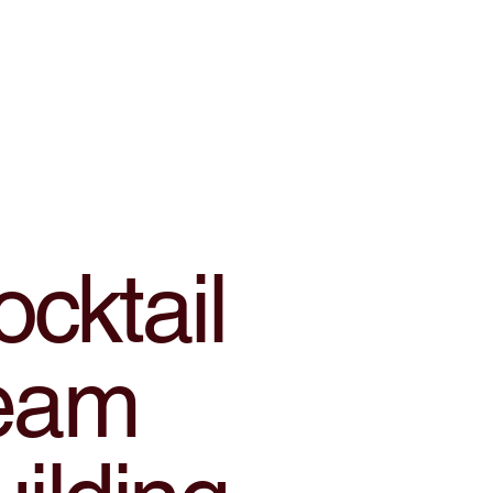
cktail
eam