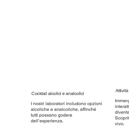
Attivit
Cocktail alcolici e analcolici
Immerg
I nostri laboratori includono opzioni
interat
alcoliche e analcoliche, affinché
diventa
tutti possano godere
Scoprit
dell’esperienza.
vivo.