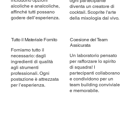
includono opzioni
ogni partecipante
alcoliche e analcoliche,
diventa un creatore di
affinché tutti possano
cocktail. Scoprite l'arte
godere dell’esperienza.
della mixologia dal vivo.
Tutto il Materiale Fornito
Coesione del Team
Assicurata
Forniamo tutto il
Un laboratorio pensato
necessario: dagli
per rafforzare lo spirito
ingredienti di qualità
di squadra! I
agli strumenti
partecipanti collaborano
professionali. Ogni
e condividono per un
postazione è attrezzata
team building conviviale
per l’esperienza.
e memorabile.