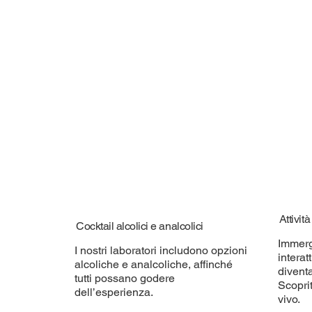
Attivit
Cocktail alcolici e analcolici
Immerg
I nostri laboratori includono opzioni
interat
alcoliche e analcoliche, affinché
diventa
tutti possano godere
Scoprit
dell’esperienza.
vivo.