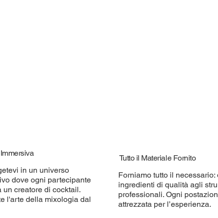
à Immersiva
Tutto il Materiale Fornito
etevi in un universo
Forniamo tutto il necessario: 
tivo dove ogni partecipante
ingredienti di qualità agli str
 un creatore di cocktail.
professionali. Ogni postazio
e l'arte della mixologia dal
attrezzata per l’esperienza.