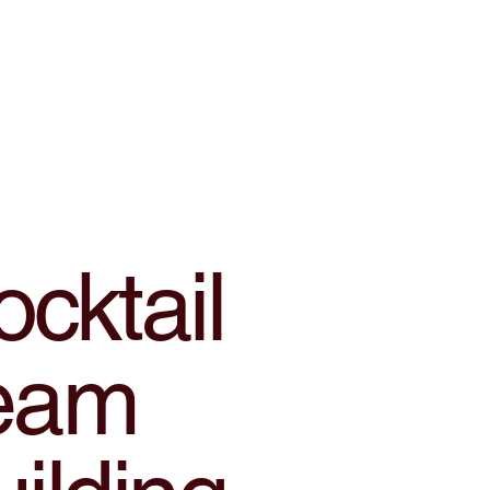
cktail
eam