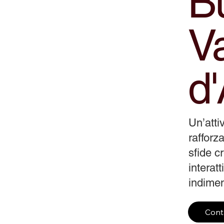
Bu
Va
d
Un’atti
rafforza
sfide c
interat
indiment
Cont