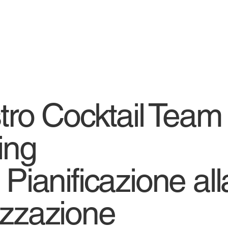
stro Cocktail Team
ing
 Pianificazione all
izzazione