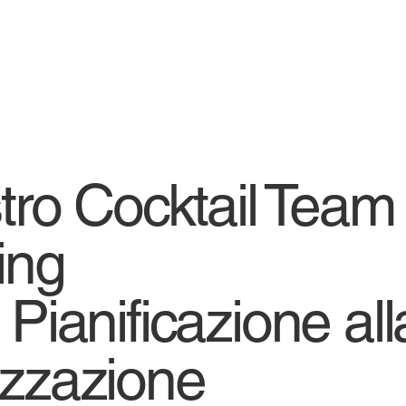
stro Cocktail Team
ing
 Pianificazione all
izzazione