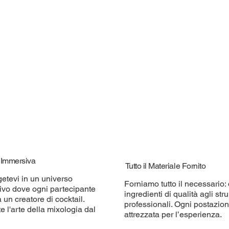
à Immersiva
Tutto il Materiale Fornito
etevi in un universo
Forniamo tutto il necessario: 
tivo dove ogni partecipante
ingredienti di qualità agli str
 un creatore di cocktail.
professionali. Ogni postazio
e l'arte della mixologia dal
attrezzata per l’esperienza.