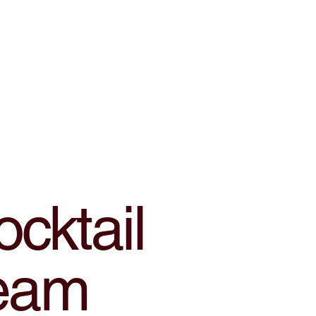
cktail
eam