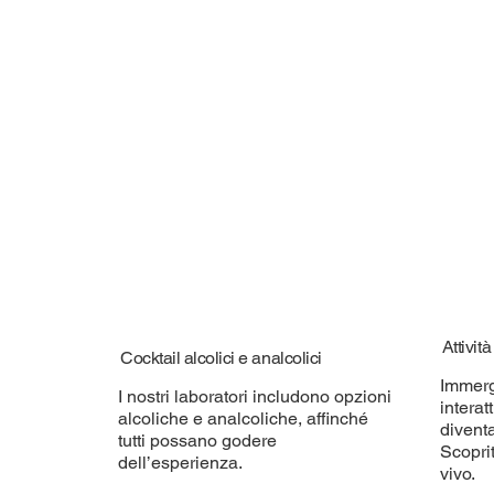
Attivit
Cocktail alcolici e analcolici
Immerg
I nostri laboratori includono opzioni
interat
alcoliche e analcoliche, affinché
diventa
tutti possano godere
Scoprit
dell’esperienza.
vivo.