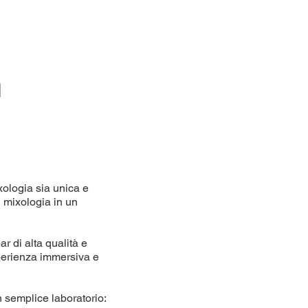
m
xologia sia unica e
i mixologia in un
ar di alta qualità e
sperienza immersiva e
n semplice laboratorio: