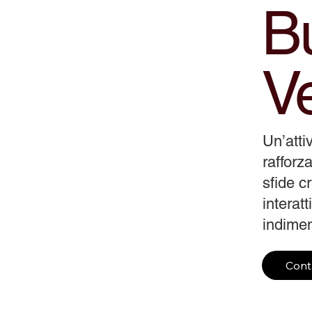
Bu
V
Un’atti
rafforza
sfide c
interat
indiment
Cont