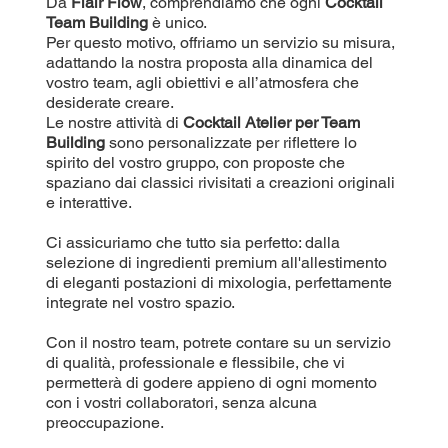
Da
Flair Flow
, comprendiamo che ogni
Cocktail
Team Building
è unico.
Per questo motivo, offriamo un servizio su misura,
adattando la nostra proposta alla dinamica del
vostro team, agli obiettivi e all’atmosfera che
desiderate creare.
Le nostre attività di
Cocktail Atelier per Team
Building
sono personalizzate per riflettere lo
spirito del vostro gruppo, con proposte che
spaziano dai classici rivisitati a creazioni originali
e interattive.
Ci assicuriamo che tutto sia perfetto: dalla
selezione di ingredienti premium all'allestimento
di eleganti postazioni di mixologia, perfettamente
integrate nel vostro spazio.
Con il nostro team, potrete contare su un servizio
di qualità, professionale e flessibile, che vi
permetterà di godere appieno di ogni momento
con i vostri collaboratori, senza alcuna
preoccupazione.